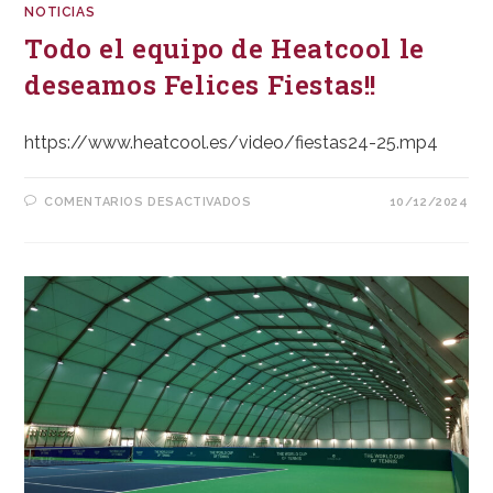
NOTICIAS
Todo el equipo de Heatcool le
deseamos Felices Fiestas!!
https://www.heatcool.es/video/fiestas24-25.mp4
EN
COMENTARIOS DESACTIVADOS
10/12/2024
TODO
EL
EQUIPO
DE
HEATCOOL
LE
DESEAMOS
FELICES
FIESTAS!!