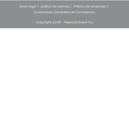
Aviso legal
política de cookies
Politica de privacidad
Condiciones Generales de Contratación
Copyright 2026 - Heatcool Event S.L