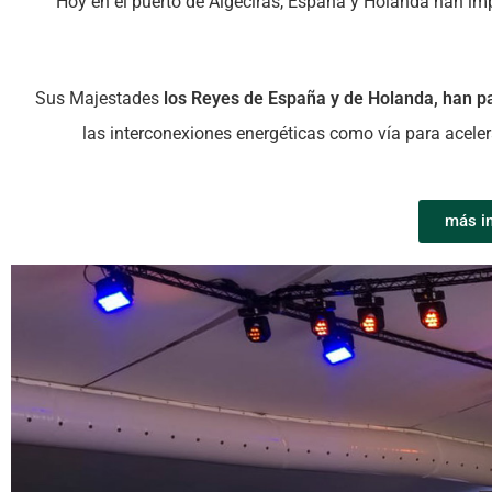
Hoy en el puerto de Algeciras, España y Holanda han im
Sus Majestades
los Reyes de España y de Holanda, han p
las interconexiones energéticas como vía para aceler
más in