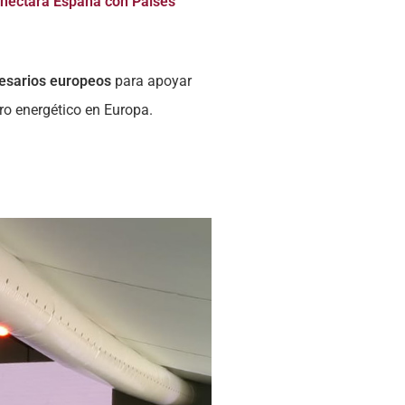
onectará España con Países
resarios europeos
para apoyar
ro energético en Europa.