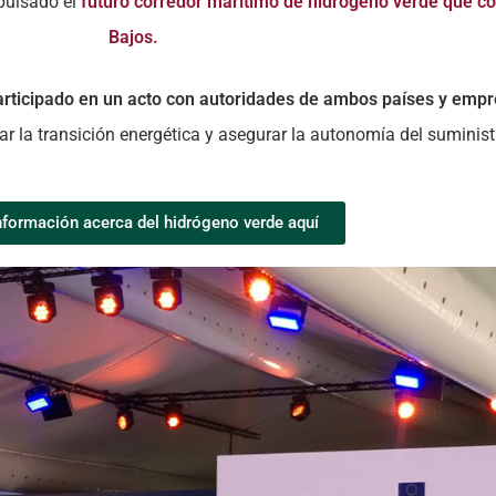
pulsado el
futuro corredor marítimo de hidrógeno verde que c
Bajos.
articipado en un acto con autoridades de ambos países y emp
ar la transición energética y asegurar la autonomía del suminist
formación acerca del hidrógeno verde aquí